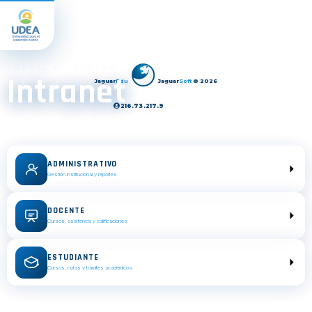
PORTAL DE ACCESO
Intranet
Jaguar
Edu
Jaguar
Soft
© 2026
216.73.217.9
Selecciona tu perfil para ingresar al sistema institucional.
SELECCIONA TU PERFIL
ADMINISTRATIVO
Gestión institucional y reportes
DOCENTE
Cursos, asistencia y calificaciones
ESTUDIANTE
Cursos, notas y trámites académicos